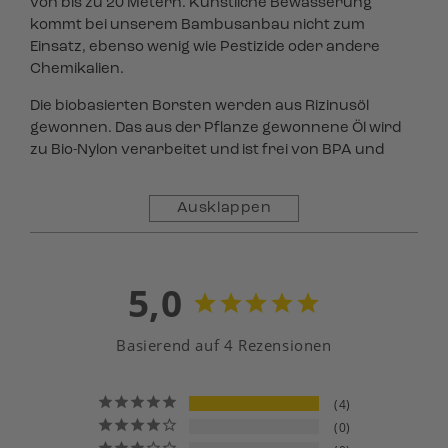
von bis zu 20 Metern. Künstliche Bewässerung
kommt bei unserem Bambusanbau nicht zum
Einsatz, ebenso wenig wie Pestizide oder andere
Chemikalien.
Die biobasierten Borsten werden aus Rizinusöl
gewonnen. Das aus der Pflanze gewonnene Öl wird
zu Bio-Nylon verarbeitet und ist frei von BPA und
Erdöl.
Ausklappen
Konsequent ökologisch sind auch die lösemittelfreien
Buntlacke des Naturfarbenherstellers AURO, welche
zum Färben der Griffe verwendet werden.
5,0
Umverpackung:
Recyclingkarton
Basierend auf 4 Rezensionen
4
0