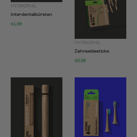
HYDROPHIL
Interdentalbürsten
€1,99
HYDROPHIL
Zahnseidesticks
€3,99