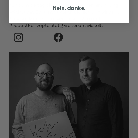
rund um die tägliche Hygiene. Seit der Gründung
Nein, danke.
wächst das Sortiment kontinuierlich und wird mit
Blick auf Materialien, Verpackungen und
Produktkonzepte stetig weiterentwickelt.