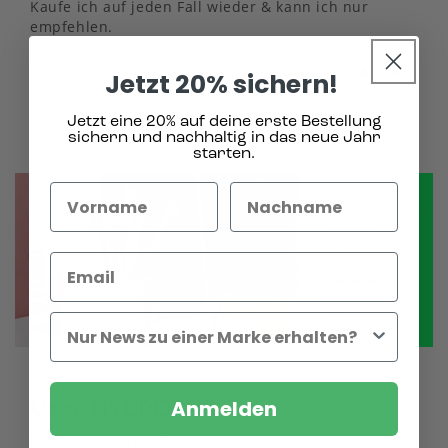
Kaufe ich auf jeden Fall wieder & kann ich nur 
empfehlen.
Teilen
War diese Bewertung hilfreich?
0
0
Jetzt 20% sichern!
Jetzt eine 20% auf deine erste Bestellung
sichern und nachhaltig in das neue Jahr
starten.
Anmelden
Über HYDROPHIL
HYDROPHIL steht für durchdachte, vegane Produkte