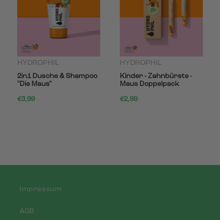
HYDROPHIL
HYDROPHIL
2in1 Dusche & Shampoo
Kinder - Zahnbürste -
"Die Maus"
Maus Doppelpack
€3,99
€2,99
Impressum
AGB