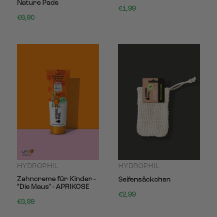
Nature Pads
€1,99
€6,90
HYDROPHIL
HYDROPHIL
Zahncreme für Kinder -
Seifensäckchen
"Die Maus" - APRIKOSE
€2,99
€3,99