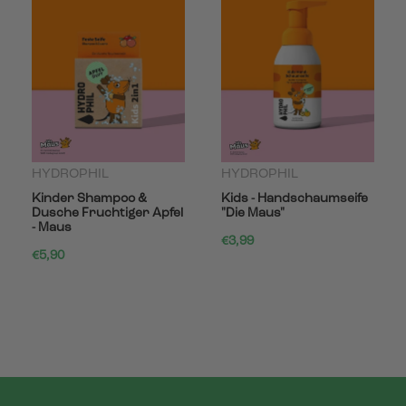
HYDROPHIL
HYDROPHIL
Kinder Shampoo &
Kids - Handschaumseife
Dusche Fruchtiger Apfel
"Die Maus"
- Maus
€3,99
€5,90