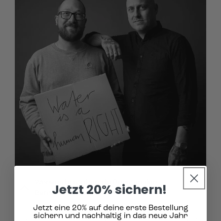
Woraus bestehen die Borsten der
Jetzt 20% sichern!
Bambus-Zahnbürste?
Jetzt eine 20% auf deine erste Bestellung
sichern und nachhaltig in das neue Jahr
Die Borsten unserer Zahnbürsten bestehen aus