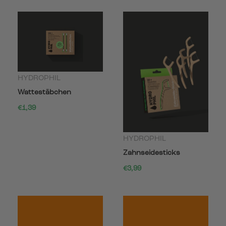
HYDROPHIL
Wattestäbchen
€1,39
HYDROPHIL
Zahnseidesticks
€3,99