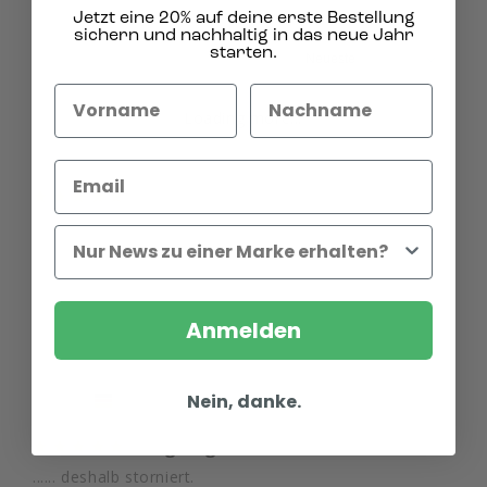
Jetzt eine 20% auf deine erste Bestellung
sichern und nachhaltig in das neue Jahr
starten.
Loading more...
Gabriele H.
02.03.2024
GH
Germany
Immer wieder gerne
Schöner Duft, sehr gute Reinigung, Preis passt, gerne 
wieder!
Teilen
War diese Bewertung hilfreich?
0
0
Anmelden
Marianne F.
02.03.2024
MF
Nein, danke.
Germany
Ewig lange Lieferzeit .....
...... deshalb storniert.
